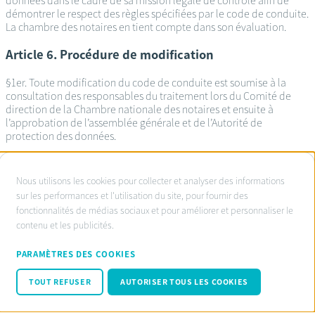
données dans le cadre de sa mission légale de contrôle afin de
démontrer le respect des règles spécifiées par le code de conduite.
La chambre des notaires en tient compte dans son évaluation.
Article 6. Procédure de modification
§1er. Toute modification du code de conduite est soumise à la
consultation des responsables du traitement lors du Comité de
direction de la Chambre nationale des notaires et ensuite à
l’approbation de l’assemblée générale et de l’Autorité de
protection des données.
À
Nous utilisons les cookies pour collecter et analyser des informations
propos
sur les performances et l'utilisation du site, pour fournir des
Service d’ombudsman agréé:
fonctionnalités de médias sociaux et pour améliorer et personnaliser le
des
www.ombudsnotaire.be
contenu et les publicités.
cookies
Conditions d’utilisation
sur
Privacy Policy notaire.be
PARAMÈTRES DES COOKIES
Cookie policy
ce
Code de conduite RGPD
TOUT REFUSER
AUTORISER TOUS LES COOKIES
site
© Fednot 2026